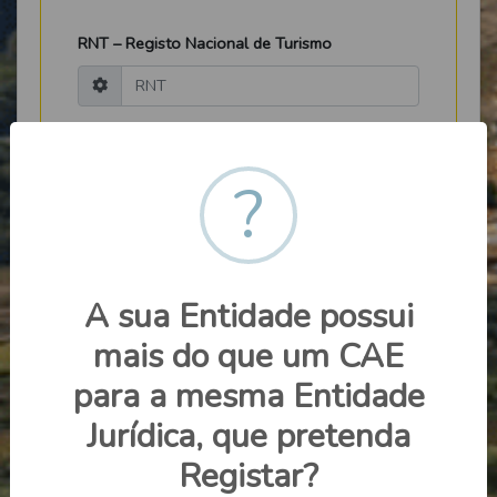
RNT – Registo Nacional de Turismo
Descrição *
?
A sua Entidade possui
Redes Sociais
mais do que um CAE
Website
para a mesma Entidade
Jurídica, que pretenda
Registar?
Instagram